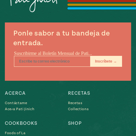
Temporada
e
14
ecipes, Local
Mexico
La Frontera
City
Ponle sabor a tu bandeja de
entrada.
can
y
Rediscovered
Pump Up El
or
Sabor
rary Kitchens
ACERCA
RECETAS
Contáctame
Recetas
Acera Pati Jinich
Collections
s
COOKBOOKS
SHOP
can
Foods of La