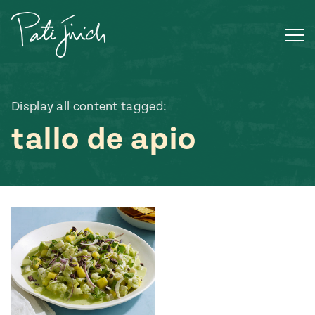
Saltar
al
contenido
Display all content tagged:
tallo de apio
Mexican
 S2:E3
 Mexican