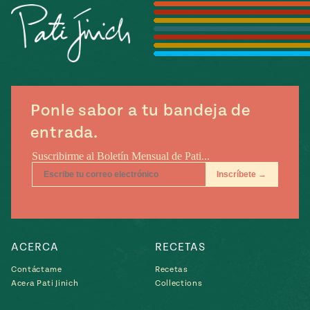
Temporada
e
14
ecipes, Local
Mexico
La Frontera
City
Ponle sabor a tu bandeja de
can
entrada.
y
Rediscovered
Pump Up El
or
Sabor
rary Kitchens
ACERCA
RECETAS
Contáctame
Recetas
s
Acera Pati Jinich
Collections
can