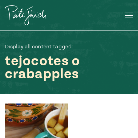
Saltar
al
contenido
Display all content tagged:
tejocotes o
crabapples
Mexican
 S2:E3
 Mexican