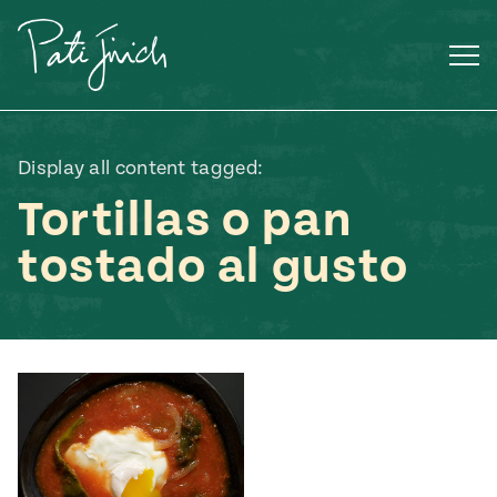
Saltar
al
contenido
Display all content tagged:
Tortillas o pan
tostado al gusto
Mexican
 S2:E3
 Mexican