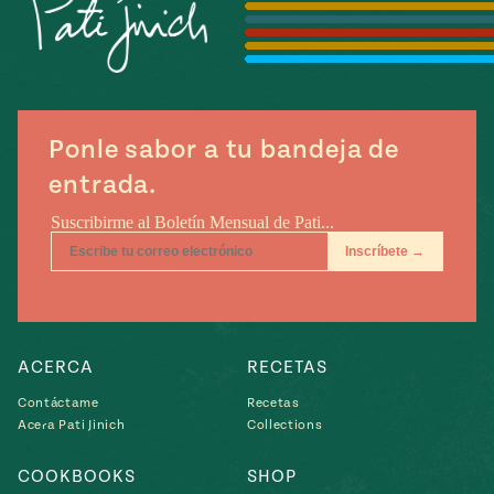
Temporada
e
14
ecipes, Local
Mexico
La Frontera
City
Ponle sabor a tu bandeja de
entrada.
can
y
Rediscovered
Pump Up El
or
Sabor
rary Kitchens
ACERCA
RECETAS
Contáctame
Recetas
Acera Pati Jinich
Collections
s
can
COOKBOOKS
SHOP