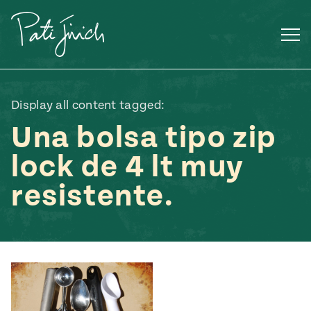
Saltar
al
contenido
Display all content tagged:
Una bolsa tipo zip
lock de 4 lt muy
resistente.
Mexican
 S2:E3
 Mexican