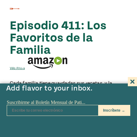
Episodio 411: Los
Favoritos de la
Familia
Vélo Ahora
Cada familia tiene guardadas sus recetas, y la
Add flavor to your inbox.
familia de Pati no es la excepción. La comida siempre
ha sido una parte muy importante para ellos, tanto
cuando era niña como hoy en día. En este episodio
nos mostrará un par de recetas que le fueron
heredadas, así como una receta que siempre hace
feliz a su familia – y que espera pasarles a sus hijos.
También conoceremos a la mama de Pati, Sharon, y a