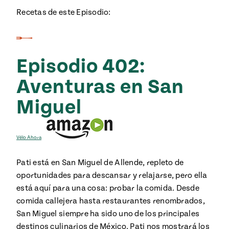
Temporada
e
Recetas de este Episodio:
14
ecipes, Local
Mexico
La Frontera
City
Episodio 402:
Aventuras en San
can
Miguel
y
Rediscovered
Pump Up El
or
Sabor
Vélo Ahora
rary Kitchens
Pati está en San Miguel de Allende, repleto de
oportunidades para descansar y relajarse, pero ella
está aquí para una cosa: probar la comida. Desde
comida callejera hasta restaurantes renombrados,
s
San Miguel siempre ha sido uno de los principales
can
destinos culinarios de México. Pati nos mostrará los