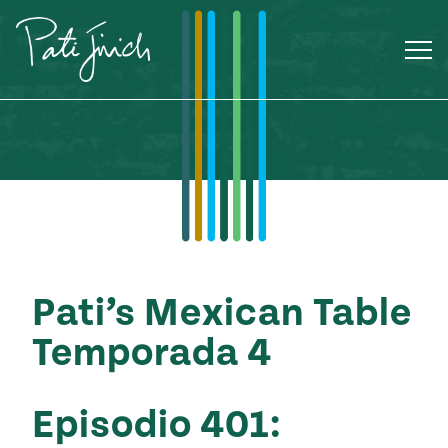
Saltar
al
contenido
Pati’s Mexican Table
Temporada 4
Mexican
Episodio 401:
 S2:E3
 Mexican