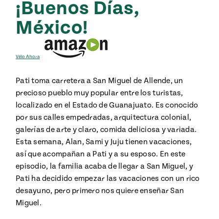
¡Buenos Días,
ENGLISH
•
ESPAÑOL
• S14
NES
 elote
México!
ONES
Verano
Pati's
NDO
io 1409:
Mexican
a la
Table
e en Mi
Parrilla
Vélo Ahora
n
Pati toma carretera a San Miguel de Allende, un
precioso pueblo muy popular entre los turistas,
Aprovecha
s of La
localizado en el Estado de Guanajuato. Es conocido
al
tera
por sus calles empedradas, arquitectura colonial,
máximo
y sabores de
galerías de arte y claro, comida deliciosa y variada.
dos de la
la
Pati Jinich
Explores
Esta semana, Alan, Sami y Juju tienen vacaciones,
temporada
Panamericana
así que acompañan a Pati y a su esposo. En este
de maíz
episodio, la familia acaba de llegar a San Miguel, y
Pati ha decidido empezar las vacaciones con un rico
Pati’s
desayuno, pero primero nos quiere enseñar San
Mexican
sures of
Miguel.
Table
Mexican