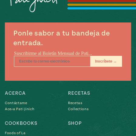
Temporada
e
14
ecipes, Local
Mexico
La Frontera
City
Ponle sabor a tu bandeja de
entrada.
can
y
Rediscovered
Pump Up El
or
Sabor
rary Kitchens
ACERCA
RECETAS
Contáctame
Recetas
Acera Pati Jinich
Collections
s
COOKBOOKS
SHOP
can
Foods of La