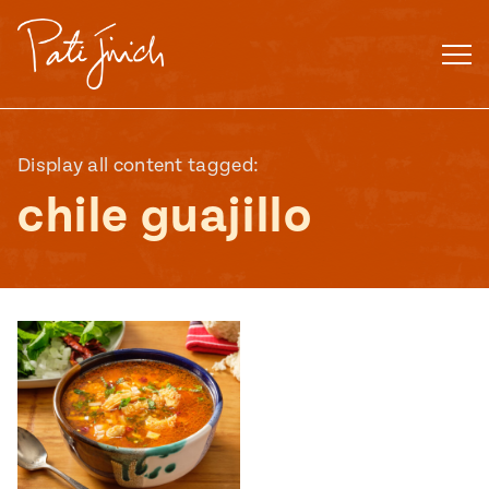
Saltar
al
contenido
Display all content tagged:
chile guajillo
Mexican
 S2:E3
 Mexican