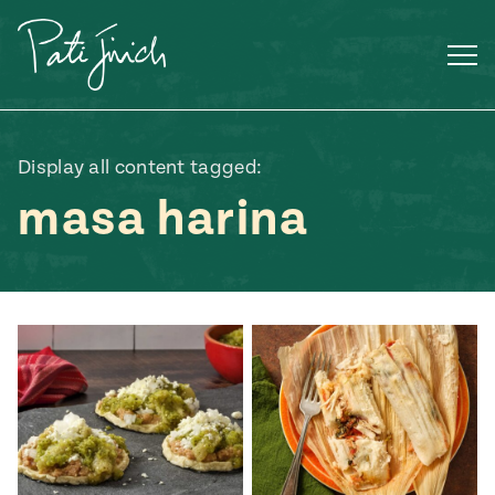
Saltar
al
contenido
Display all content tagged:
masa harina
Mexican
 S2:E3
 Mexican