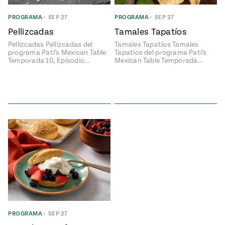
ENGLISH
•
ESPAÑOL
• S14
NES
 elote
PROGRAMA
•
SEP 27
PROGRAMA
•
SEP 27
ONES
Pellizcadas
Tamales Tapatíos
Verano
Pati's
NDO
io 1409:
Mexican
Pellizcadas Pellizcadas del
Tamales Tapatíos Tamales
a la
Table
e en Mi
programa Pati’s Mexican Table
Tapatíos del programa Pati’s
Parrilla
Temporada 10, Episodio…
Mexican Table Temporada…
n
Aprovecha
s of La
al
tera
máximo
y sabores de
dos de la
la
Pati Jinich
Explores
temporada
Panamericana
de maíz
Pati’s
Mexican
sures of
Table
PROGRAMA
•
SEP 27
Mexican