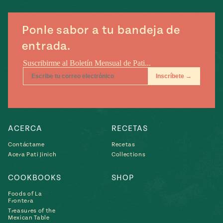
e
#MustEat
ts of Real
Ponle sabor a tu bandeja de
 Homecooking
entrada.
ACERCA
RECETAS
Contáctame
Recetas
Acera Pati Jinich
Collections
COOKBOOKS
SHOP
Foods of La
Frontera
Treasures of the
Mexican Table