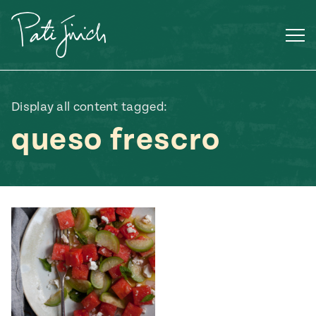
Saltar
al
contenido
Display all content tagged:
queso frescro
Mexican
 S2:E3
 Mexican