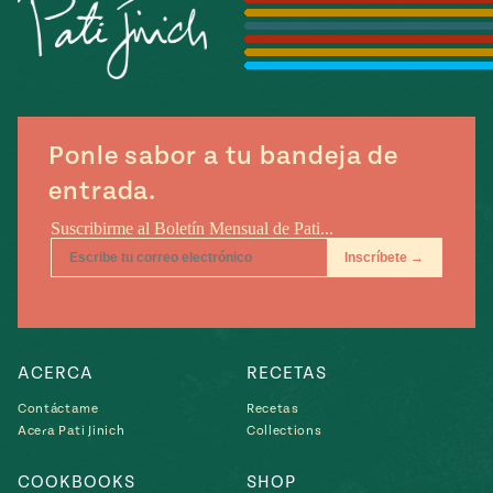
Temporada
e
14
ecipes, Local
Mexico
La Frontera
City
Ponle sabor a tu bandeja de
entrada.
can
y
Rediscovered
Pump Up El
or
Sabor
rary Kitchens
ACERCA
RECETAS
Contáctame
Recetas
Acera Pati Jinich
Collections
s
can
COOKBOOKS
SHOP