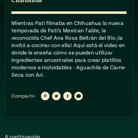
ENGLISH
Chihuahua
•
ESPAÑOL
• S14
NES
 elote
ONES
Verano
Pati's
NDO
Mientras Pati filmaba en Chihuahua la nueva
io 1409:
Mexican
a la
temporada de Pati’s Mexican Table, la
Table
e en Mi
Parrilla
reconocida Chef Ana Rosa Beltrán del Río ¡la
n
invitó a cocinar con ella! Aquí está el video en
donde le enseña cómo se pueden utilizar
Aprovecha
s of La
ingredientes ancestrales para crear platillos
modernos e inolvidables - Aguachile de Carne
al
tera
Seca con Arí.
máximo
y sabores de
dos de la
la
Pati Jinich
Explores
temporada
Panamericana
Compartir
Compartir
Compartir
Compartir
Compartir
en
en
en
vía
de maíz
Pinterest
Twitter
Facebook
texto
Pati’s
Mexican
sures of
Table
Mexican
A continuación