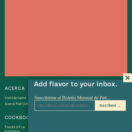
e
#MustEat
ts of Real
 Homecooking
Add flavor to your inbox.
ACERCA
RECETAS
Contáctame
Recetas
Acera Pati Jinich
Collections
COOKBOOKS
SHOP
Foods of La
Frontera