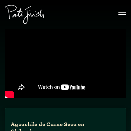
Saltar
al
contenido
Mexican
 S2:E3
Aguachile de Carne Seca en
 Mexican