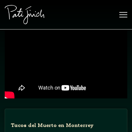
Saltar
al
contenido
Mexican
 S2:E3
Tacos del Muerto en Monterrey
 Mexican