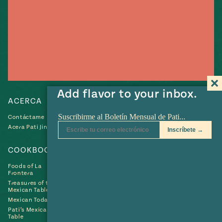
e
#MustEat
ts of Real
 Homecooking
Add flavor to your inbox.
ACERCA
RECETAS
Contáctame
Recetas
Acera Pati Jinich
Collections
COOKBOOKS
SHOP
Foods of La
Frontera
Treasures of the
Mexican Table
Mexican Today
Pati’s Mexican
Table