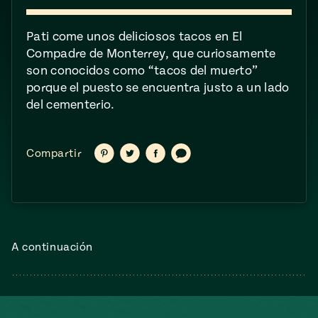
ENGLISH
•
ESPAÑOL
• S14
NES
 elote
Pati come unos deliciosos tacos en El
ONES
Verano
Pati's
NDO
Compadre de Monterrey, que curiosamente
io 1409:
Mexican
a la
son conocidos como “tacos del muerto”
Table
e en Mi
Parrilla
porque el puesto se encuentra justo a un lado
n
del cementerio.
Aprovecha
s of La
Compartir
Compartir
Compartir
Compartir
Compartir
en
en
en
vía
al
tera
Pinterest
Twitter
Facebook
texto
máximo
y sabores de
dos de la
la
Pati Jinich
Explores
temporada
Panamericana
de maíz
A continuación
Pati’s
Mexican
sures of
Table
Mexican