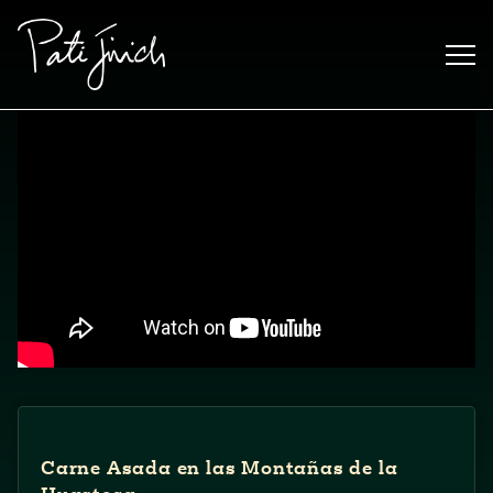
Saltar
al
contenido
Mexican
 S2:E3
Carne Asada en las Montañas de la
 Mexican