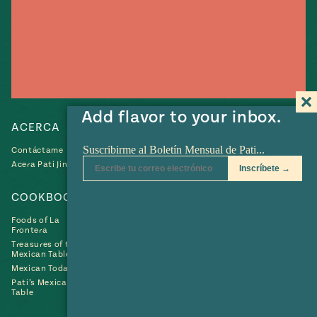
e
#MustEat
ts of Real
 Homecooking
Add flavor to your inbox.
ACERCA
RECETAS
Contáctame
Recetas
Acera Pati Jinich
Collections
COOKBOOKS
SHOP
Foods of La
Frontera
Treasures of the
Mexican Table
Mexican Today
Pati’s Mexican
Table