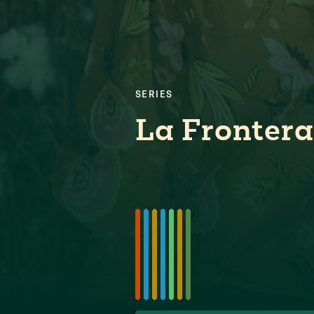
SERIES
La Frontera