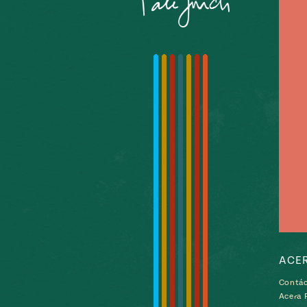
ACE
Contá
Acera P