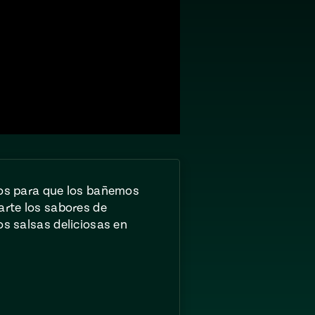
tos para que los bañemos
arte los sabores de
os salsas deliciosas en
rtir
Compartir
vía
ook
texto