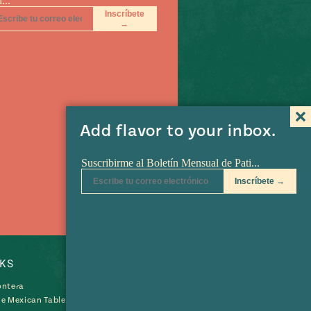
Add flavor to your inbox.
KS
SHOP
ontera
he Mexican Table