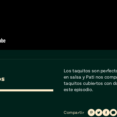
Los taquitos son perfec
en salsa y Pati nos comp
os
taquitos cubiertos con d
este episodio.
Compartir
Compartir
Compa
Compartir
en
en
en
Pinterest
Twitter
Faceb