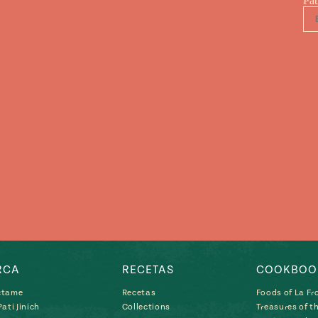
RCA
RECETAS
COOKBOO
ctame
Recetas
Foods of La Fr
ati Jinich
Collections
Treasures of t