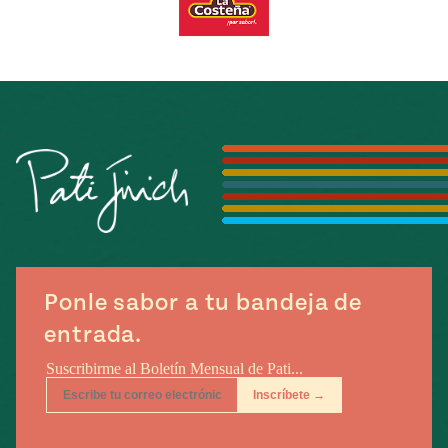
e
#MustEat
ts of Real
 Homecooking
Ponle sabor a tu bandeja de
entrada.