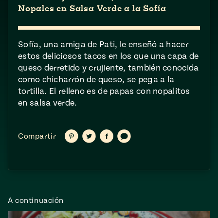
ENGLISH
•
ESPAÑOL
• S14
NES
Nopales en Salsa Verde a la Sofía
 elote
ONES
Verano
Pati's
NDO
io 1409:
Mexican
Sofía, una amiga de Pati, le enseñó a hacer
a la
Table
e en Mi
estos deliciosos tacos en los que una capa de
Parrilla
n
queso derretido y crujiente, también conocida
como chicharrón de queso, se pega a la
tortilla. El relleno es de papas con nopalitos
Aprovecha
s of La
en salsa verde.
al
tera
máximo
y sabores de
dos de la
la
Pati Jinich
Compartir
Compartir
Compartir
Compartir
Compartir
en
en
en
vía
Explores
Pinterest
Twitter
Facebook
texto
temporada
Panamericana
de maíz
Pati’s
Mexican
A continuación
sures of
Table
Mexican