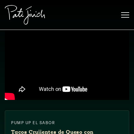
Saltar
al
contenido
Mexican
PUMP UP EL SABOR
 S2:E3
 Mexican
Tacos Crujientes de Queso con