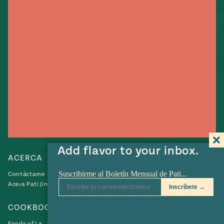
Add flavor to your inbox.
ACERCA
RECETAS
Contáctame
Recetas
Acera Pati Jinich
Collections
COOKBOOKS
SHOP
Foods of La