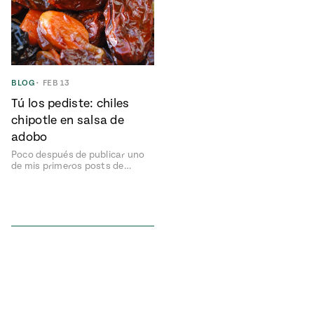
ENGLISH
•
ESPAÑOL
• S14
NES
 elote
ONES
Verano
Pati's
NDO
io 1409:
Mexican
a la
Table
e en Mi
Parrilla
BLOG
•
FEB 13
n
Tú los pediste: chiles
chipotle en salsa de
Aprovecha
s of La
adobo
al
tera
Poco después de publicar uno
de mis primeros posts de…
máximo
y sabores de
dos de la
la
Pati Jinich
Explores
temporada
Panamericana
de maíz
Pati’s
Mexican
sures of
Table
Mexican