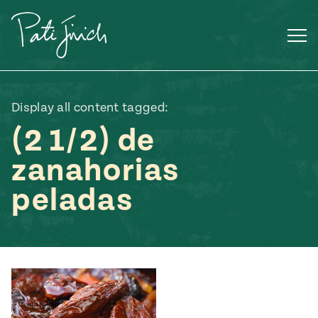
Saltar
al
contenido
Display all content tagged:
(2 1/2) de
zanahorias
peladas
Mexican
 S2:E3
 Mexican