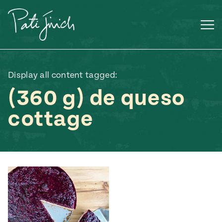
Saltar
al
contenido
Display all content tagged:
(360 g) de queso
cottage
Mexican
 S2:E3
 Mexican