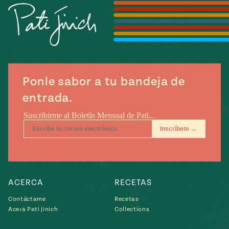
Temporada
e
14
ecipes, Local
Mexico
La Frontera
City
Ponle sabor a tu bandeja de
can
entrada.
y
Rediscovered
Pump Up El
or
Sabor
rary Kitchens
ACERCA
RECETAS
Contáctame
Recetas
s
Acera Pati Jinich
Collections
can