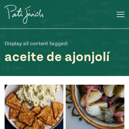
Saltar
al
contenido
Display all content tagged:
aceite de ajonjolí
Mexican
 S2:E3
 Mexican