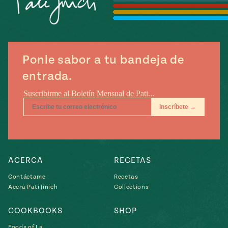
Temporada
e
14
ecipes, Local
Mexico
La Frontera
City
Ponle sabor a tu bandeja de
entrada.
can
y
Rediscovered
Pump Up El
or
Sabor
rary Kitchens
ACERCA
RECETAS
Contáctame
Recetas
Acera Pati Jinich
Collections
s
COOKBOOKS
SHOP
can
Foods of La