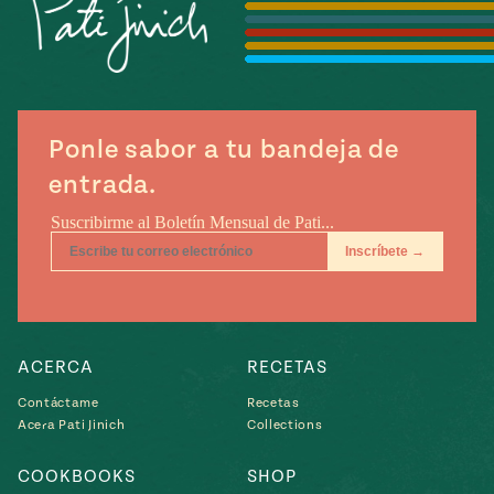
Temporada
e
14
ecipes, Local
Mexico
La Frontera
City
Ponle sabor a tu bandeja de
entrada.
can
y
Rediscovered
Pump Up El
or
Sabor
rary Kitchens
ACERCA
RECETAS
Contáctame
Recetas
Acera Pati Jinich
Collections
s
can
COOKBOOKS
SHOP