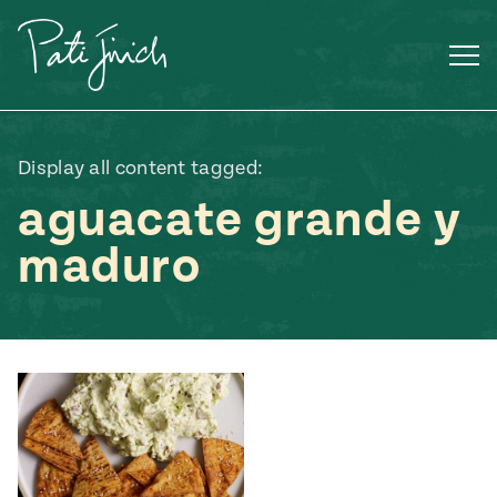
Saltar
al
contenido
Display all content tagged:
aguacate grande y
maduro
Mexican
 S2:E3
 Mexican