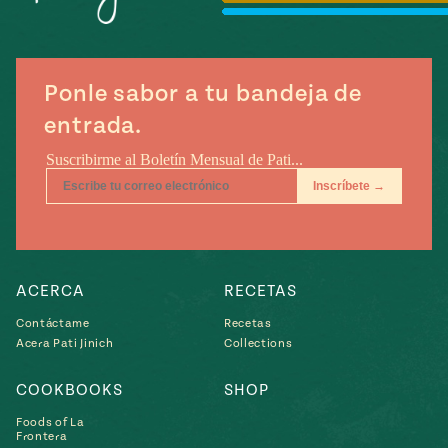
Temporada
e
14
ecipes, Local
Mexico
La Frontera
City
Ponle sabor a tu bandeja de
entrada.
can
y
Rediscovered
Pump Up El
or
Sabor
rary Kitchens
ACERCA
RECETAS
Contáctame
Recetas
Acera Pati Jinich
Collections
COOKBOOKS
SHOP
s
Foods of La
can
Frontera