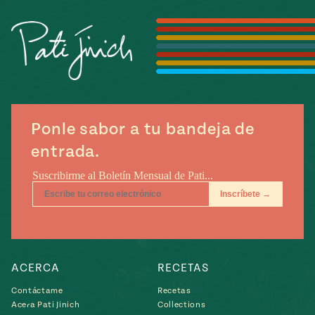
Temporada
e
14
ecipes, Local
Mexico
La Frontera
City
Ponle sabor a tu bandeja de
can
entrada.
y
Rediscovered
Pump Up El
or
Sabor
rary Kitchens
ACERCA
RECETAS
s
Contáctame
Recetas
can
Acera Pati Jinich
Collections