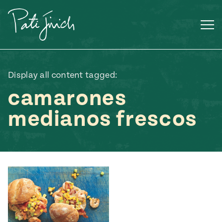
Saltar
al
contenido
Display all content tagged:
camarones
medianos frescos
Mexican
 S2:E3
 Mexican