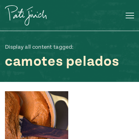
Saltar
al
contenido
Display all content tagged:
camotes pelados
Mexican
 S2:E3
 Mexican