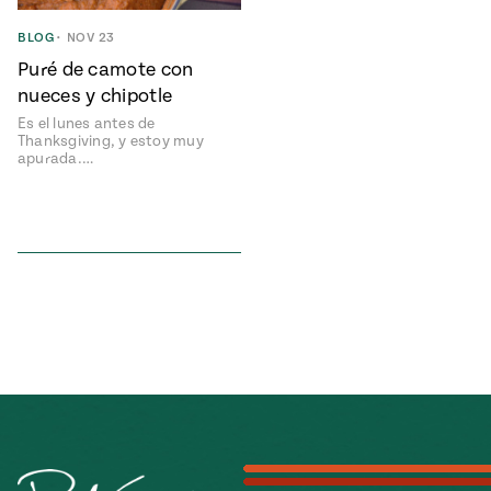
ENGLISH
•
ESPAÑOL
• S14
NES
 elote
BLOG
•
NOV 23
ONES
Puré de camote con
Verano
Pati's
NDO
io 1409:
Mexican
nueces y chipotle
a la
Table
e en Mi
Es el lunes antes de
Parrilla
n
Thanksgiving, y estoy muy
apurada.…
Aprovecha
s of La
al
tera
máximo
y sabores de
dos de la
la
Pati Jinich
Explores
temporada
Panamericana
de maíz
Pati’s
Mexican
sures of
Table
Mexican