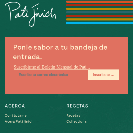
Temporada
e
14
ecipes, Local
Mexico
La Frontera
City
Ponle sabor a tu bandeja de
can
entrada.
y
Rediscovered
Pump Up El
or
Sabor
rary Kitchens
ACERCA
RECETAS
Contáctame
Recetas
s
Acera Pati Jinich
Collections
can