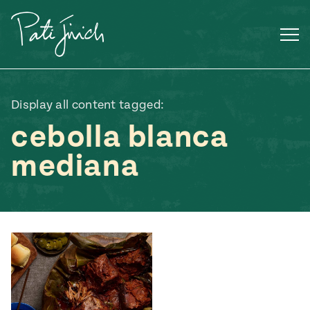
Saltar
al
contenido
Display all content tagged:
cebolla blanca
mediana
Mexican
 S2:E3
 Mexican