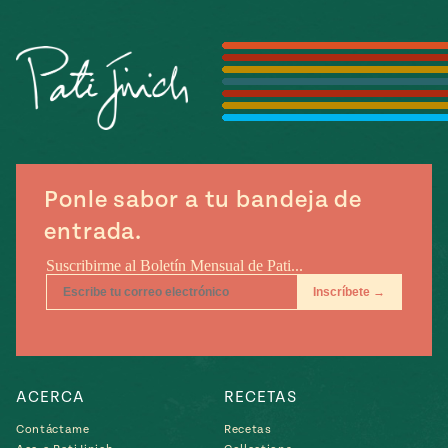
Temporada
e
14
ecipes, Local
Mexico
La Frontera
City
can
Ponle sabor a tu bandeja de
y
entrada.
Rediscovered
Pump Up El
or
Sabor
rary Kitchens
ACERCA
RECETAS
s
can
Contáctame
Recetas