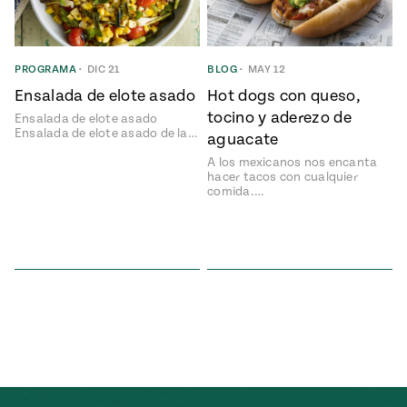
ENGLISH
•
ESPAÑOL
• S14
NES
 elote
ONES
Verano
Pati's
NDO
io 1409:
PROGRAMA
•
DIC 21
BLOG
•
MAY 12
Mexican
a la
Table
e en Mi
Ensalada de elote asado
Hot dogs con queso,
Parrilla
n
tocino y aderezo de
Ensalada de elote asado
Ensalada de elote asado de la…
aguacate
A los mexicanos nos encanta
Aprovecha
s of La
hacer tacos con cualquier
comida.…
al
tera
máximo
y sabores de
dos de la
la
Pati Jinich
Explores
temporada
Panamericana
de maíz
Pati’s
Mexican
sures of
Table
Mexican