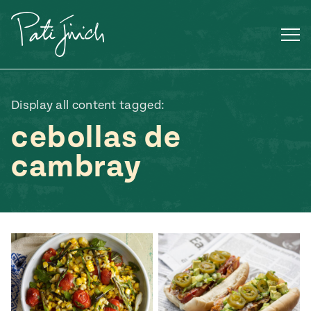
Saltar
al
contenido
Display all content tagged:
cebollas de
cambray
Mexican
 S2:E3
 Mexican