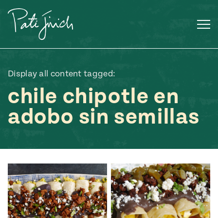
Saltar
al
contenido
Display all content tagged:
chile chipotle en
adobo sin semillas
Mexican
 S2:E3
 Mexican