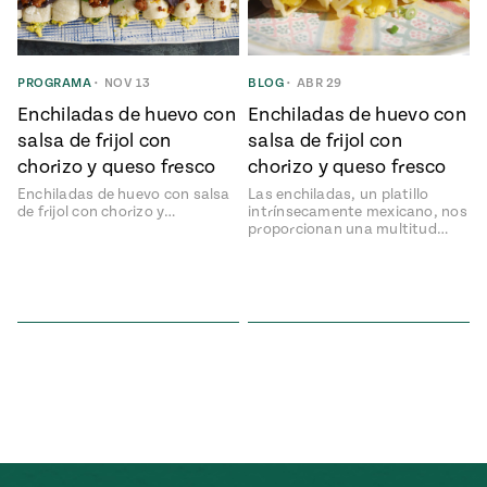
ENGLISH
•
ESPAÑOL
• S14
NES
 elote
ONES
Verano
Pati's
NDO
io 1409:
PROGRAMA
•
NOV 13
BLOG
•
ABR 29
Mexican
a la
Table
e en Mi
Enchiladas de huevo con
Enchiladas de huevo con
Parrilla
n
salsa de frijol con
salsa de frijol con
chorizo y queso fresco
chorizo y queso fresco
Enchiladas de huevo con salsa
Las enchiladas, un platillo
Aprovecha
s of La
de frijol con chorizo y…
intrínsecamente mexicano, nos
proporcionan una multitud…
al
tera
máximo
y sabores de
dos de la
la
Pati Jinich
Explores
temporada
Panamericana
de maíz
Pati’s
Mexican
sures of
Table
Mexican