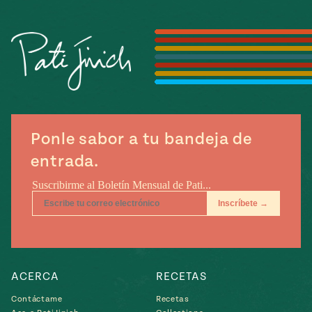
Temporada
e
14
ecipes, Local
Mexico
La Frontera
City
can
Ponle sabor a tu bandeja de
y
entrada.
Rediscovered
Pump Up El
or
Sabor
rary Kitchens
ACERCA
RECETAS
s
can
Contáctame
Recetas