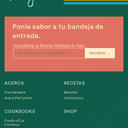
Temporada
e
14
ecipes, Local
Mexico
La Frontera
City
Ponle sabor a tu bandeja de
entrada.
can
y
Rediscovered
Pump Up El
or
Sabor
rary Kitchens
ACERCA
RECETAS
Contáctame
Recetas
Acera Pati Jinich
Collections
COOKBOOKS
SHOP
s
Foods of La
can
Frontera