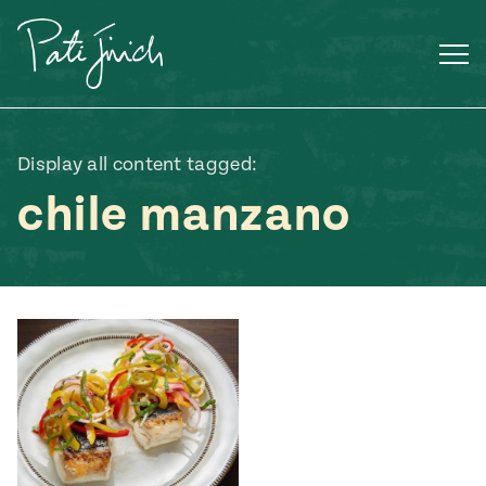
Saltar
al
contenido
Display all content tagged:
chile manzano
Mexican
 S2:E3
 Mexican