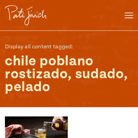
Saltar
al
contenido
Display all content tagged:
chile poblano
rostizado, sudado,
pelado
Mexican
 S2:E3
 Mexican