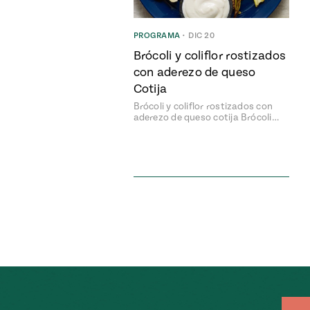
PROGRAMA
•
DIC 20
Brócoli y coliflor rostizados
con aderezo de queso
Cotija
Brócoli y coliflor rostizados con
aderezo de queso cotija Brócoli…