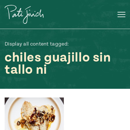
Saltar
al
contenido
Display all content tagged:
chiles guajillo sin
tallo ni
Mexican
 S2:E3
 Mexican