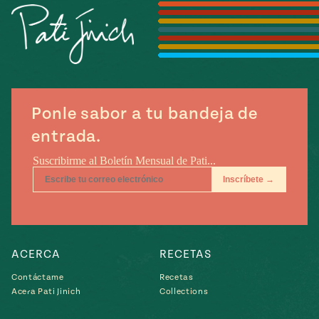
Temporada
e
14
ecipes, Local
Mexico
La Frontera
City
Ponle sabor a tu bandeja de
can
entrada.
y
Rediscovered
Pump Up El
or
Sabor
rary Kitchens
ACERCA
RECETAS
Contáctame
Recetas
s
Acera Pati Jinich
Collections
can