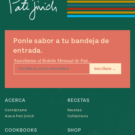
Temporada
e
14
ecipes, Local
Mexico
La Frontera
City
Ponle sabor a tu bandeja de
entrada.
can
y
Rediscovered
Pump Up El
or
Sabor
rary Kitchens
ACERCA
RECETAS
Contáctame
Recetas
Acera Pati Jinich
Collections
s
can
COOKBOOKS
SHOP