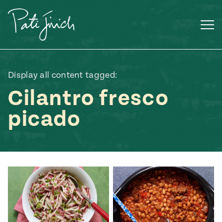
Saltar
al
contenido
Display all content tagged:
Cilantro fresco
picado
Mexican
 S2:E3
 Mexican