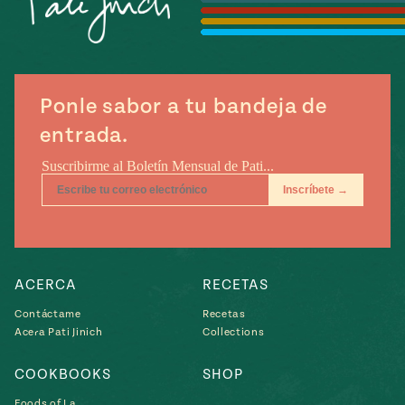
Temporada
e
14
ecipes, Local
Mexico
La Frontera
City
Ponle sabor a tu bandeja de
entrada.
can
y
Rediscovered
Pump Up El
or
Sabor
rary Kitchens
ACERCA
RECETAS
Contáctame
Recetas
Acera Pati Jinich
Collections
s
COOKBOOKS
SHOP
can
Foods of La