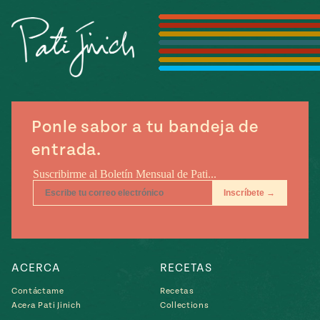
Temporada
e
14
ecipes, Local
Mexico
La Frontera
City
Ponle sabor a tu bandeja de
can
entrada.
y
Rediscovered
Pump Up El
or
Sabor
rary Kitchens
ACERCA
RECETAS
s
Contáctame
Recetas
Acera Pati Jinich
Collections
can