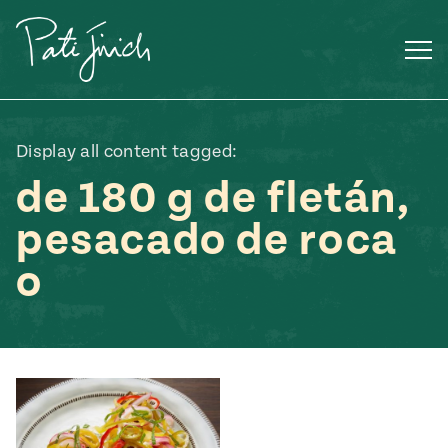
Saltar
al
contenido
Display all content tagged:
de 180 g de fletán,
pesacado de roca
o
Mexican
 S2:E3
 Mexican