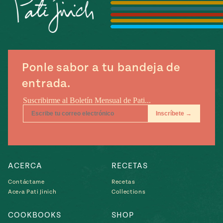
Temporada
e
14
ecipes, Local
Mexico
La Frontera
City
Ponle sabor a tu bandeja de
entrada.
can
y
Rediscovered
Pump Up El
or
Sabor
rary Kitchens
ACERCA
RECETAS
Contáctame
Recetas
Acera Pati Jinich
Collections
s
can
COOKBOOKS
SHOP