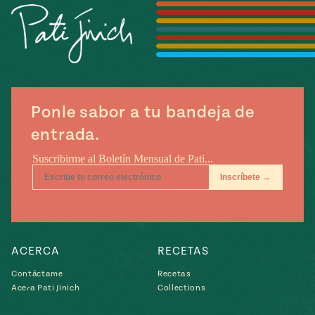
Temporada
e
14
ecipes, Local
Mexico
La Frontera
City
Ponle sabor a tu bandeja de
can
entrada.
y
Rediscovered
Pump Up El
or
Sabor
rary Kitchens
ACERCA
RECETAS
Contáctame
Recetas
s
Acera Pati Jinich
Collections
can