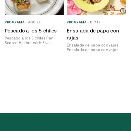
ENGLISH
•
ESPAÑOL
• S14
NES
 elote
ONES
Verano
Pati's
NDO
io 1409:
PROGRAMA
•
AGO 29
PROGRAMA
•
DIC 19
Mexican
a la
Table
e en Mi
Pescado a los 5 chiles
Ensalada de papa con
Parrilla
n
rajas
Pescado a los 5 chiles Pan
Seared Halibut with Five…
Ensalada de papa con rajas
Ensalada de papa con rajas…
Aprovecha
s of La
al
tera
máximo
y sabores de
dos de la
la
Pati Jinich
Explores
temporada
Panamericana
de maíz
Pati’s
Mexican
sures of
Table
Mexican