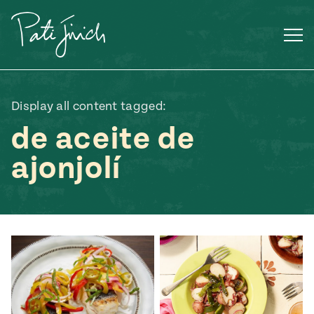
Saltar
al
contenido
Display all content tagged:
de aceite de
ajonjolí
Mexican
 S2:E3
 Mexican