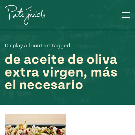
Saltar
al
contenido
Display all content tagged:
de aceite de oliva
extra virgen, más
el necesario
Mexican
 S2:E3
 Mexican