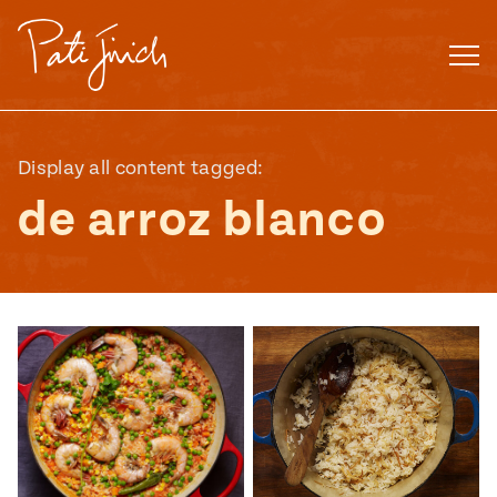
Saltar
al
contenido
Display all content tagged:
de arroz blanco
Mexican
 S2:E3
 Mexican