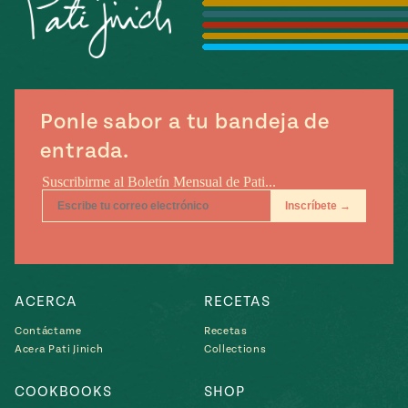
Temporada
e
14
ecipes, Local
Mexico
La Frontera
City
Ponle sabor a tu bandeja de
entrada.
can
y
Rediscovered
Pump Up El
or
Sabor
rary Kitchens
ACERCA
RECETAS
Contáctame
Recetas
Acera Pati Jinich
Collections
s
COOKBOOKS
SHOP
can