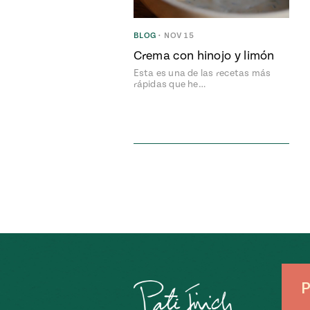
BLOG
•
NOV 15
Crema con hinojo y limón
Esta es una de las recetas más
rápidas que he…
P