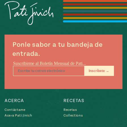
Temporada
e
14
ecipes, Local
Mexico
La Frontera
City
Ponle sabor a tu bandeja de
entrada.
can
y
Rediscovered
Pump Up El
or
Sabor
rary Kitchens
ACERCA
RECETAS
Contáctame
Recetas
s
Acera Pati Jinich
Collections
can