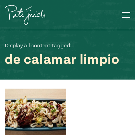
Saltar
al
contenido
Display all content tagged:
de calamar limpio
Mexican
 S2:E3
 Mexican