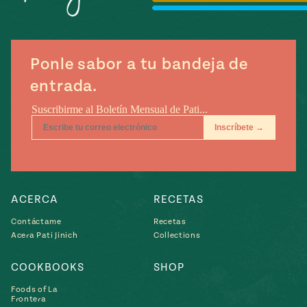
Temporada
e
14
ecipes, Local
Mexico
La Frontera
City
Ponle sabor a tu bandeja de
entrada.
can
y
Rediscovered
Pump Up El
or
Sabor
rary Kitchens
ACERCA
RECETAS
Contáctame
Recetas
Acera Pati Jinich
Collections
COOKBOOKS
SHOP
s
Foods of La
can
Frontera