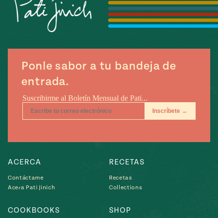
Temporada
e
14
ecipes, Local
Mexico
La Frontera
City
Ponle sabor a tu bandeja de
entrada.
can
y
Rediscovered
Pump Up El
or
Sabor
rary Kitchens
ACERCA
RECETAS
Contáctame
Recetas
Acera Pati Jinich
Collections
s
can
COOKBOOKS
SHOP