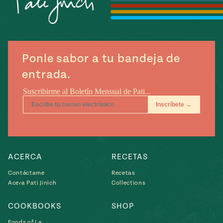
Temporada
e
14
ecipes, Local
Mexico
La Frontera
City
Ponle sabor a tu bandeja de
entrada.
can
y
Rediscovered
Pump Up El
or
Sabor
rary Kitchens
ACERCA
RECETAS
Contáctame
Recetas
Acera Pati Jinich
Collections
s
COOKBOOKS
SHOP
can
Foods of La