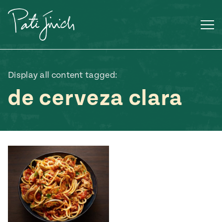
Saltar
al
contenido
Display all content tagged:
de cerveza clara
Mexican
 S2:E3
 Mexican