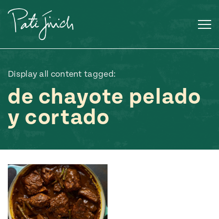
Saltar
al
contenido
Display all content tagged:
de chayote pelado
y cortado
Mexican
 S2:E3
 Mexican