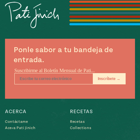
Temporada
e
14
ecipes, Local
Mexico
La Frontera
City
Ponle sabor a tu bandeja de
can
entrada.
y
Rediscovered
Pump Up El
or
Sabor
rary Kitchens
ACERCA
RECETAS
Contáctame
Recetas
s
Acera Pati Jinich
Collections
can