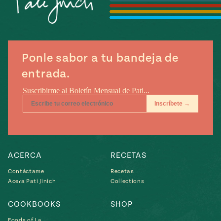
Temporada
e
14
ecipes, Local
Mexico
La Frontera
City
Ponle sabor a tu bandeja de
entrada.
can
y
Rediscovered
Pump Up El
or
Sabor
rary Kitchens
ACERCA
RECETAS
Contáctame
Recetas
Acera Pati Jinich
Collections
s
COOKBOOKS
SHOP
can
Foods of La