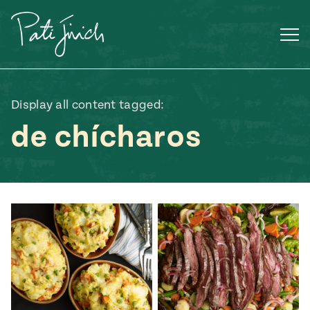
Saltar
al
contenido
Display all content tagged:
de chícharos
Mexican
 S2:E3
 Mexican