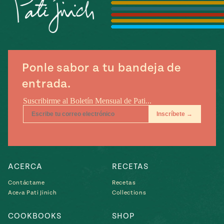
Temporada
e
14
ecipes, Local
Mexico
La Frontera
City
Ponle sabor a tu bandeja de
entrada.
can
y
Rediscovered
Pump Up El
or
Sabor
rary Kitchens
ACERCA
RECETAS
Contáctame
Recetas
Acera Pati Jinich
Collections
s
can
COOKBOOKS
SHOP