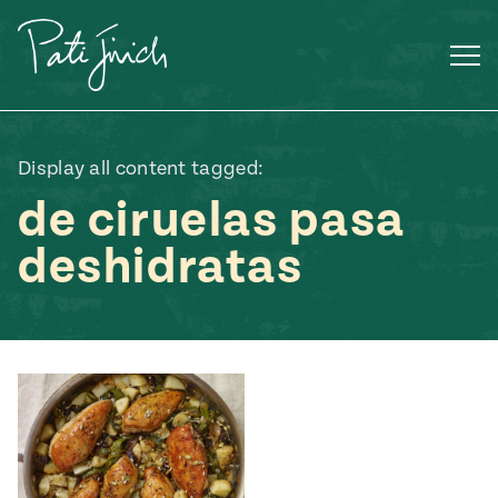
Saltar
al
contenido
Display all content tagged:
de ciruelas pasa
deshidratas
Mexican
 S2:E3
 Mexican