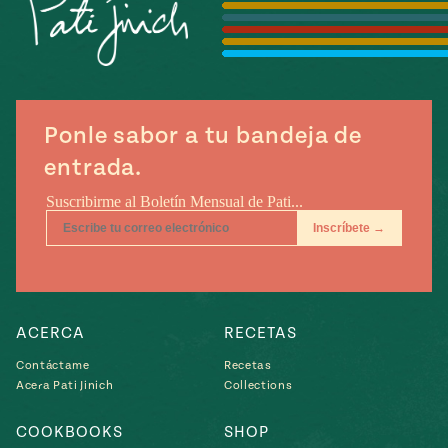
Temporada
e
14
ecipes, Local
Mexico
La Frontera
City
Ponle sabor a tu bandeja de
entrada.
can
y
Rediscovered
Pump Up El
or
Sabor
rary Kitchens
ACERCA
RECETAS
Contáctame
Recetas
Acera Pati Jinich
Collections
s
can
COOKBOOKS
SHOP