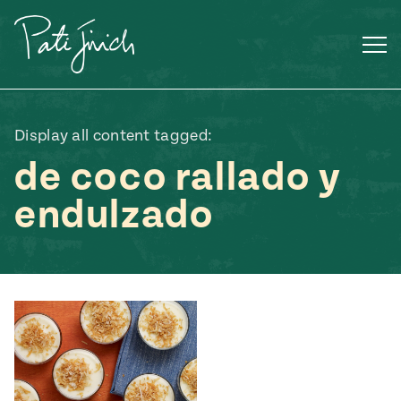
Saltar
al
contenido
Display all content tagged:
de coco rallado y
endulzado
Mexican
 S2:E3
 Mexican