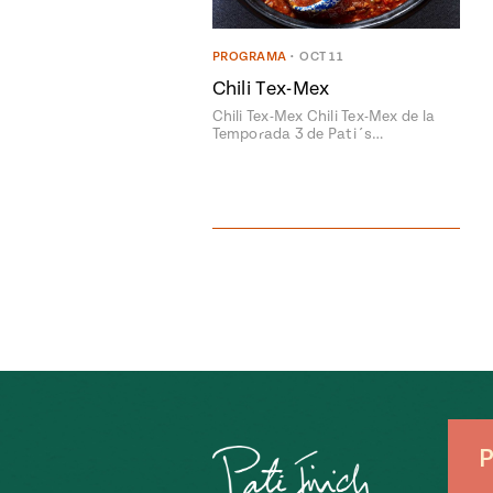
PROGRAMA
•
OCT 11
Chili Tex-Mex
Chili Tex-Mex Chili Tex-Mex de la
Temporada 3 de Pati´s…
P