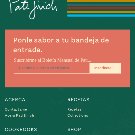
Temporada
e
14
ecipes, Local
Mexico
La Frontera
City
Ponle sabor a tu bandeja de
entrada.
can
y
Rediscovered
Pump Up El
or
Sabor
rary Kitchens
ACERCA
RECETAS
Contáctame
Recetas
Acera Pati Jinich
Collections
s
COOKBOOKS
SHOP
can