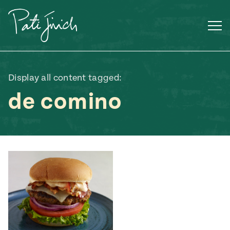
Saltar
al
contenido
Display all content tagged:
de comino
Mexican
 S2:E3
 Mexican