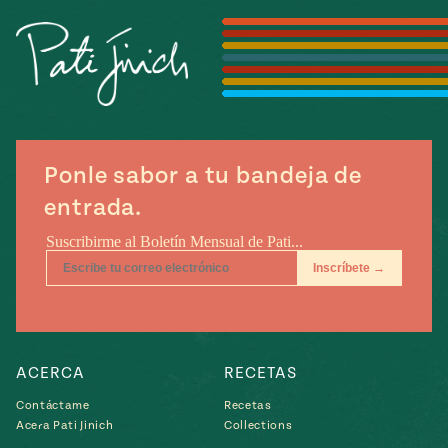
Temporada
e
14
ecipes, Local
Mexico
La Frontera
City
Ponle sabor a tu bandeja de
can
entrada.
y
Rediscovered
Pump Up El
or
Sabor
rary Kitchens
ACERCA
RECETAS
s
Contáctame
Recetas
Acera Pati Jinich
Collections
can