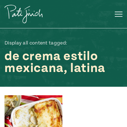
Saltar
al
contenido
Display all content tagged:
de crema estilo
mexicana, latina
Mexican
 S2:E3
 Mexican