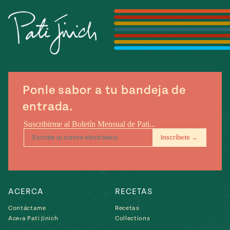
Temporada
e
14
ecipes, Local
Mexico
La Frontera
City
Ponle sabor a tu bandeja de
can
entrada.
y
Rediscovered
Pump Up El
or
Sabor
rary Kitchens
ACERCA
RECETAS
s
Contáctame
Recetas
Acera Pati Jinich
Collections
can