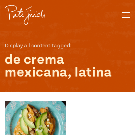
Saltar
al
contenido
Display all content tagged:
de crema
mexicana, latina
Mexican
 S2:E3
 Mexican