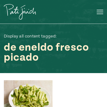
Saltar
al
contenido
Display all content tagged:
de eneldo fresco
picado
Mexican
 S2:E3
 Mexican