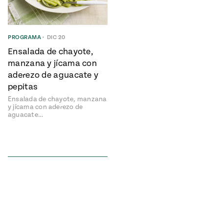
ENGLISH
•
ESPAÑOL
• S14
NES
 elote
ONES
Verano
Pati's
NDO
io 1409:
PROGRAMA
•
DIC 20
Mexican
a la
Table
e en Mi
Ensalada de chayote,
Parrilla
n
manzana y jícama con
aderezo de aguacate y
pepitas
Aprovecha
s of La
Ensalada de chayote, manzana
al
tera
y jícama con aderezo de
aguacate…
máximo
y sabores de
dos de la
la
Pati Jinich
Explores
temporada
Panamericana
de maíz
Pati’s
Mexican
sures of
Table
Mexican