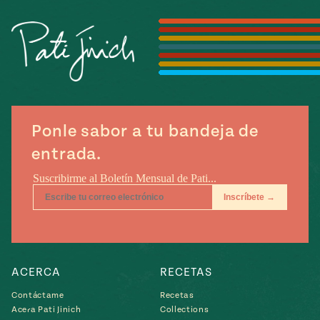
Temporada
e
14
ecipes, Local
Mexico
La Frontera
City
Ponle sabor a tu bandeja de
can
entrada.
y
Rediscovered
Pump Up El
or
Sabor
rary Kitchens
ACERCA
RECETAS
s
Contáctame
Recetas
can
Acera Pati Jinich
Collections