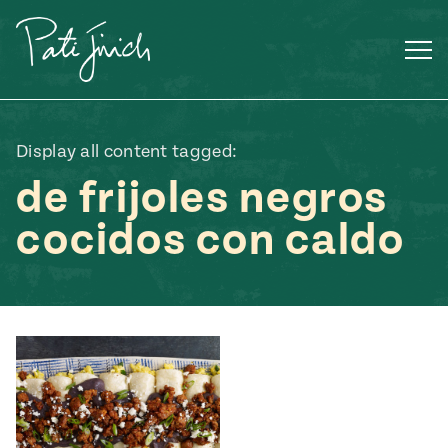
Saltar
al
contenido
Display all content tagged:
de frijoles negros
cocidos con caldo
Mexican
 S2:E3
 Mexican